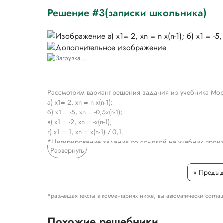
Решение #3(записки школьника)
Рассмотрим вариант решения задания из учебника Мор
a) x1= 2, хn = n х(n-1);
б) x1 = -5, хn = -0,5x(n-1);
в) х1 = -2, хn = -x(n-1);
г) x1 = 1, хn = x(n-1) / 0,1.
*Цитирирование задания со ссылкой на учебник произ
Развернуть
разбора решения задания.
« Преды
*размещая тексты в комментариях ниже, вы автоматически согла
Похожие решебники