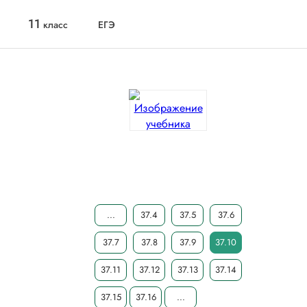
11
класс
ЕГЭ
...
37.4
37.5
37.6
37.7
37.8
37.9
37.10
37.11
37.12
37.13
37.14
37.15
37.16
...