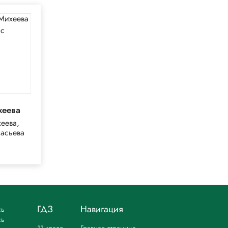
хеева
Happy English
еева,
Кауфман
асьева
ГДЗ
Навигация
сь
сь