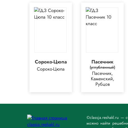
Сороко-Цюпа
Пасечник
(углубленный)
Сороко-Цюпа
Пасечник,
Каменский,
Рубцов
©classja.reshakl.ru 
можно найти решебник