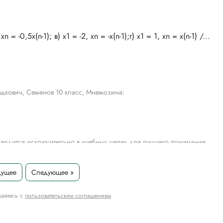
дкович, Семенов 10 класс, Мнемозина:
водится исключительно в учебных целях для лучшего понимания
дущее
Следующее »
шаетесь с
пользовательским соглашением