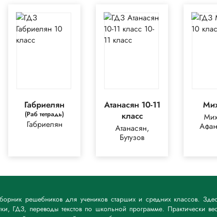
Габриелян
Атанасян 10-11
Ми
(Раб тетрадь)
класс
Мих
Габриелян
Афан
Атанасян,
Бутузов
— сборник решебников для учеников старших и средних классов. Зде
и, ГДЗ, переводы текстов по школьной программе. Практически ве